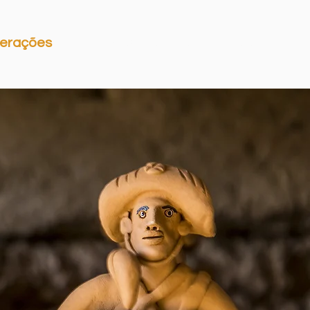
erações
Representações
Mais