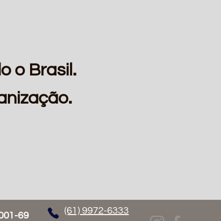
o o Brasil.
anização.
(61) 9972-6333
001-69