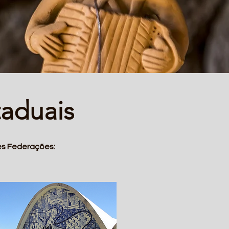
taduais
es Federações: