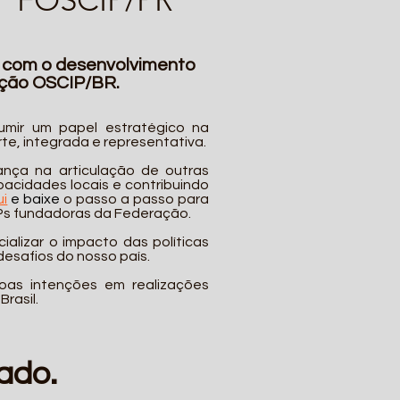
 com o desenvolvimento
ação OSCIP/BR.
umir um papel estratégico na
rte, integrada e representativa.
nça na articulação de outras
pacidades locais e contribuindo
ui
e baixe
o passo a passo para
Ps fundadoras da Federação.
alizar o impacto das políticas
desafios do nosso país.
oas intenções em realizações
rasil.
ado.