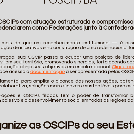
OSCIPs com atuação estruturada e compromisso
credenciarem como Federações junto à Confeder
mais do que um reconhecimento institucional — é ass
ização de iniciativas e na construção de uma rede nacional fo
ração, sua OSCIP passa a ocupar uma posição de lidera
il em seu território, promovendo sinergias, fortalecendo ca
eração atinja seus objetivos em escala nacional.
Clique aq
 você acessa a
documentação
a ser apresentada pelas OSCI
damental para ampliar o alcance das nossas ações, potenci
 colaborativa, soluções mais eficazes e sustentáveis para os 
rações e OSCIPs filiadas têm o poder de transformar b
oletivo e o desenvolvimento social em todas as regiões do B
anize as OSCIPs do seu Est