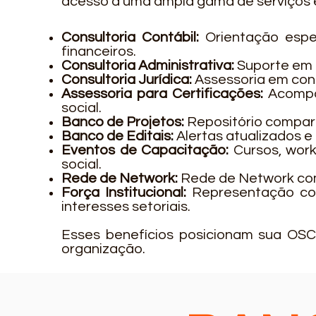
acesso a uma ampla gama de serviços ex
Consultoria Contábil:
Orientação espec
financeiros.
Consultoria Administrativa:
Suporte em 
Consultoria Jurídica:
Assessoria em contr
Assessoria para Certificações:
Acompa
social.
Banco de Projetos:
Repositório compart
Banco de Editais:
Alertas atualizados e
Eventos de Capacitação:
Cursos, work
social.
Rede de Network:
Rede de Network com
Força Institucional:
Representação col
interesses setoriais.
Esses benefícios posicionam sua OSC 
organização.