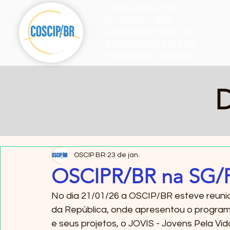
Confederação
Brasileira das
Organizações da
Sociedade Civil de
Interesse Público
D
OSCIP BR
23 de jan.
OSCIPR/BR na SG/
No dia 21/01/26 a OSCIP/BR esteve reunid
da República, onde apresentou o programa
e seus projetos, o JOVIS - Jovens Pela V